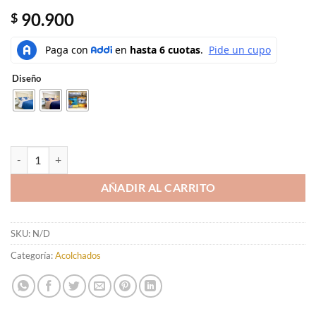
90.900
$
Diseño
ACOLCHADO POOF 5 PZS cantidad
AÑADIR AL CARRITO
SKU:
N/D
Categoría:
Acolchados