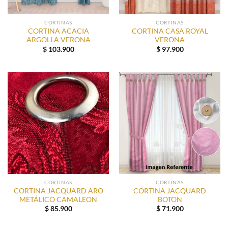
CORTINAS
CORTINAS
CORTINA ACACIA
CORTINA CASA ROYAL
ARGOLLA VERONA
VERONA
$
103.900
$
97.900
CORTINAS
CORTINAS
CORTINA JACQUARD ARO
CORTINA JACQUARD
METÁLICO CAMALEON
BOTON
$
85.900
$
71.900