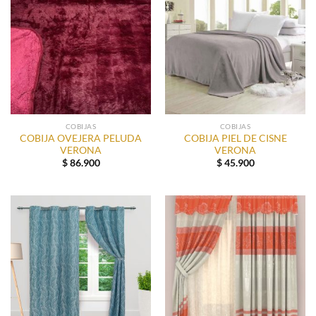
COBIJAS
COBIJAS
COBIJA OVEJERA PELUDA
COBIJA PIEL DE CISNE
VERONA
VERONA
$
86.900
$
45.900