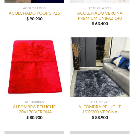
ACOLCHADOS
ACOLCHADOS
ACOLCHADO VERONA
ACOLCHADO POOF 5 PZS
PREMIUM UNIFAZ 140
$
90.900
$
63.400
ALFOMBRAS
ALFOMBRAS
ALFOMBRA PELUCHE
ALFOMBRA PELUCHE
120X170 VERONA
150X200 VERONA
$
80.900
$
88.900