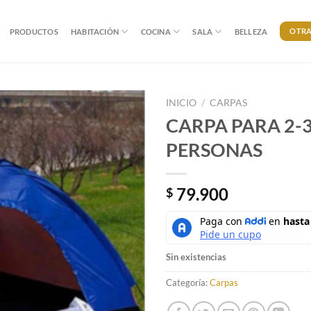
OTRA
PRODUCTOS
HABITACIÓN
COCINA
SALA
BELLEZA
INICIO
/
CARPAS
CARPA PARA 2-3
PERSONAS
79.900
$
Sin existencias
Categoría:
Carpas