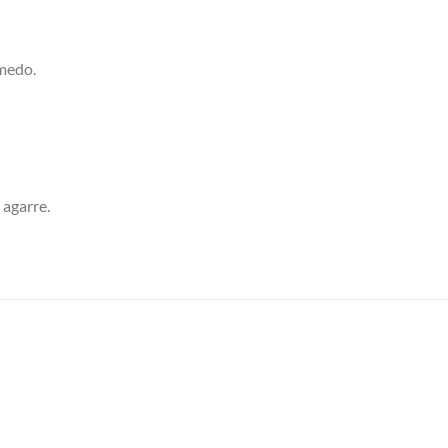
medo.
 agarre.
S