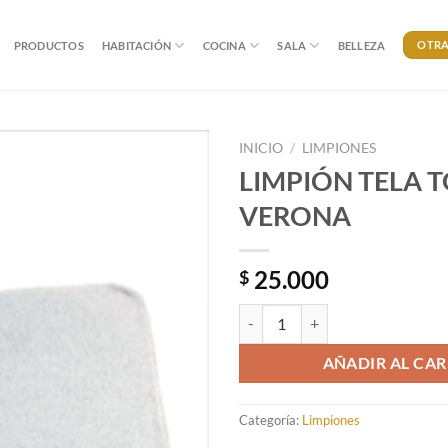
OTRA
PRODUCTOS
HABITACIÓN
COCINA
SALA
BELLEZA
INICIO
/
LIMPIONES
LIMPIÓN TELA 
VERONA
25.000
$
LIMPIÓN TELA TOALLA VERONA 
AÑADIR AL CAR
Categoría:
Limpiones