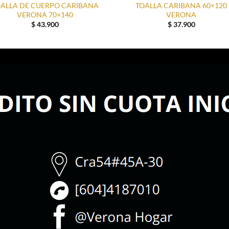
OALLA DE CUERPO CARIBANA
TOALLA CARIBANA 60×120
VERONA 70×140
VERONA
$
43.900
$
37.900