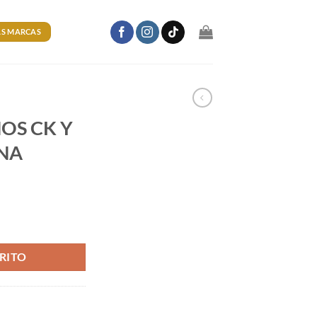
S MARCAS
OS CK Y
NA
70 VERONA cantidad
RITO