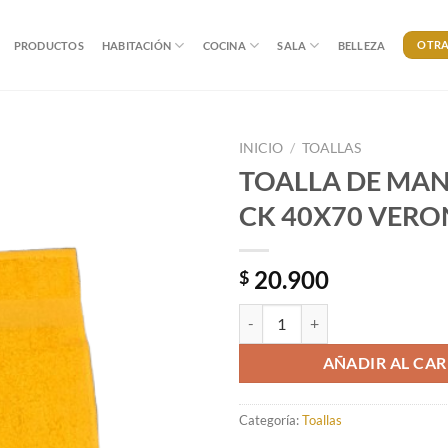
OTRA
PRODUCTOS
HABITACIÓN
COCINA
SALA
BELLEZA
INICIO
/
TOALLAS
TOALLA DE MAN
CK 40X70 VERO
20.900
$
TOALLA DE MANOS CK Y CK 40X
AÑADIR AL CAR
Categoría:
Toallas