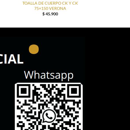
TOALLA DE CUERPO CK Y CK
75×150 VERONA
$
45.900