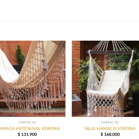
S
HAMACAS
HAMACAS
AMACA ARTESANAL VERONA
SILLA HAMACA VERONA
$
131.900
$
168.000